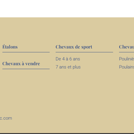
Étalons
Chevaux de sport
Chevau
De 4 à 6 ans
Poulini
Chevaux à vendre
7 ans et plus
Poulain
ec.com