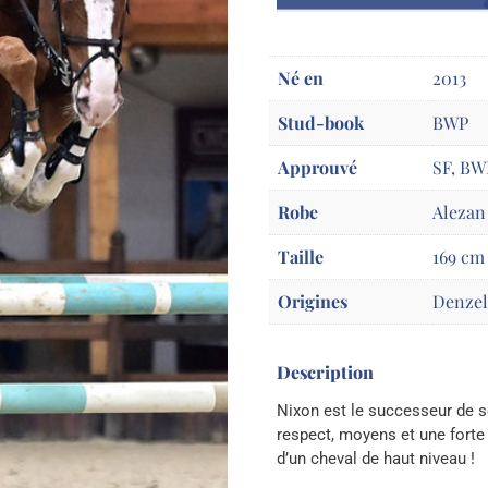
Né en
2013
Stud-book
BWP
Approuvé
SF, BW
Robe
Alezan
Taille
169 cm
Origines
Denzel
Description
Nixon est le successeur de s
respect, moyens et une forte b
d’un cheval de haut niveau !