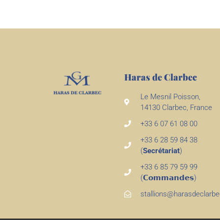
Haras de Clarbec
Le Mesnil Poisson,
14130 Clarbec, France
+33 6 07 61 08 00
+33 6 28 59 84 38
(
Secrétariat
)
+33 6 85 79 59 99
(𝗖𝗼𝗺𝗺𝗮𝗻𝗱𝗲𝘀)
stallions@harasdeclarb