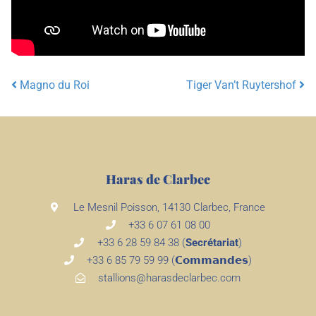
Magno du Roi
Tiger Van’t Ruytershof
Post navigation
Haras de Clarbec
Le Mesnil Poisson, 14130 Clarbec, France
+33 6 07 61 08 00
+33 6 28 59 84 38 (
Secrétariat
)
+33 6 85 79 59 99 (𝗖𝗼𝗺𝗺𝗮𝗻𝗱𝗲𝘀)
stallions@harasdeclarbec.com