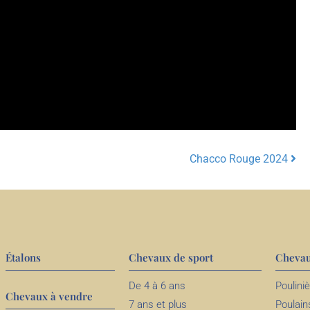
Chacco Rouge 2024
Étalons
Chevaux de sport
Chevau
De 4 à 6 ans
Poulini
Chevaux à vendre
7 ans et plus
Poulain