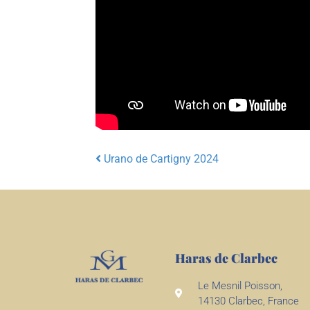
Urano de Cartigny 2024
Post navigation
Haras de Clarbec
Le Mesnil Poisson,
14130 Clarbec, France