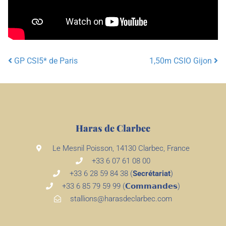
GP CSI5* de Paris
1,50m CSIO Gijon
Post navigation
Haras de Clarbec
Le Mesnil Poisson, 14130 Clarbec, France
+33 6 07 61 08 00
+33 6 28 59 84 38 (
Secrétariat
)
+33 6 85 79 59 99 (𝗖𝗼𝗺𝗺𝗮𝗻𝗱𝗲𝘀)
stallions@harasdeclarbec.com