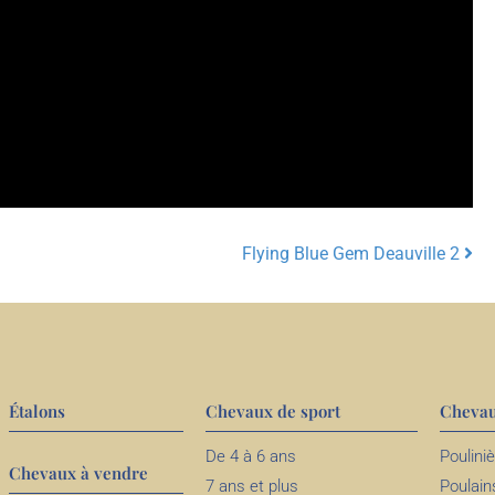
Flying Blue Gem Deauville 2
Étalons
Chevaux de sport
Chevau
De 4 à 6 ans
Poulini
Chevaux à vendre
7 ans et plus
Poulain