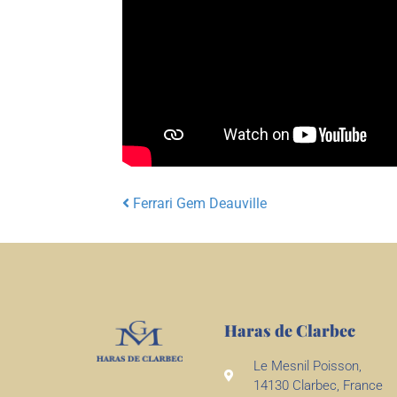
Ferrari Gem Deauville
Post navigation
Haras de Clarbec
Le Mesnil Poisson,
14130 Clarbec, France