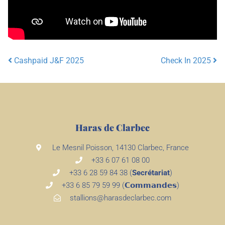
Cashpaid J&F 2025
Check In 2025
Post navigation
Haras de Clarbec
Le Mesnil Poisson, 14130 Clarbec, France
+33 6 07 61 08 00
+33 6 28 59 84 38 (
Secrétariat
)
+33 6 85 79 59 99 (𝗖𝗼𝗺𝗺𝗮𝗻𝗱𝗲𝘀)
stallions@harasdeclarbec.com