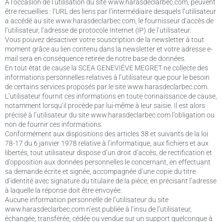
A l’occasion de l’utilisation du site www.harasdeclarbec.com, peuvent
être recueillies : l’URL des liens par l’intermédiaire desquels l’utilisateur
a accédé au site www.harasdeclarbec.com, le fournisseur d’accès de
l’utilisateur, l’adresse de protocole Internet (IP) de l’utilisateur.
Vous pouvez désactiver votre souscription de la newsletter à tout
moment grâce au lien contenu dans la newsletter et votre adresse e-
mail sera en conséquence retirée de notre base de données.
En tout état de cause la SCEA GENEVIÈVE MEGRET ne collecte des
informations personnelles relatives à l’utilisateur que pour le besoin
de certains services proposés par le site www.harasdeclarbec.com.
L’utilisateur fournit ces informations en toute connaissance de cause,
notamment lorsqu’il procède par lui-même à leur saisie. Il est alors
précisé à l’utilisateur du site www.harasdeclarbec.com l’obligation ou
non de fournir ces informations.
Conformément aux dispositions des articles 38 et suivants de la loi
78-17 du 6 janvier 1978 relative à l’informatique, aux fichiers et aux
libertés, tout utilisateur dispose d’un droit d’accès, de rectification et
d’opposition aux données personnelles le concernant, en effectuant
sa demande écrite et signée, accompagnée d’une copie du titre
d’identité avec signature du titulaire de la pièce, en précisant l’adresse
à laquelle la réponse doit être envoyée.
Aucune information personnelle de l’utilisateur du site
www.harasdeclarbec.com n’est publiée à l’insu de l’utilisateur,
échangée, transférée, cédée ou vendue sur un support quelconque à