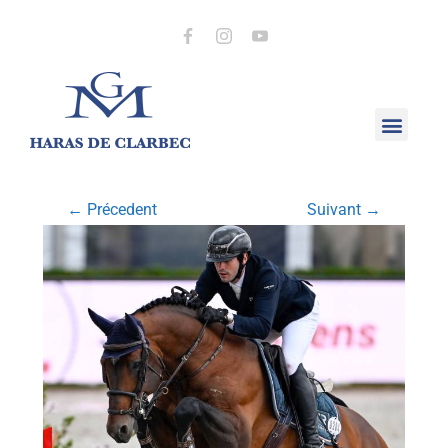
← Précedent
Suivant →