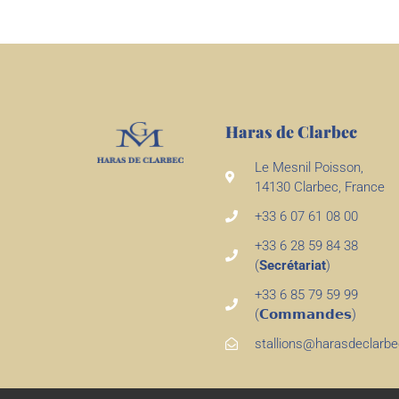
Haras de Clarbec
Le Mesnil Poisson,
14130 Clarbec, France
+33 6 07 61 08 00
+33 6 28 59 84 38
(
Secrétariat
)
+33 6 85 79 59 99
(𝗖𝗼𝗺𝗺𝗮𝗻𝗱𝗲𝘀)
stallions@harasdeclarb