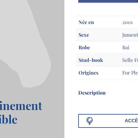
Née en
2001
Sexe
Jumen
Robe
Bai
Stud-book
Selle F
Origines
For Ple
Description
ACCÈ