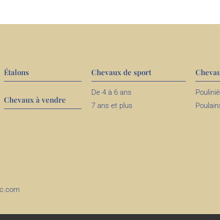
Étalons
Chevaux de sport
Chevau
De 4 à 6 ans
Poulini
Chevaux à vendre
7 ans et plus
Poulain
ec.com