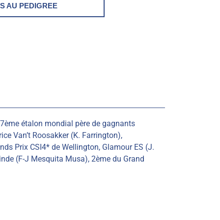
S AU PEDIGREE
é 87ème étalon mondial père de gagnants
ce Van’t Roosakker (K. Farrington),
nds Prix CSI4* de Wellington, Glamour ES (J.
geinde (F-J Mesquita Musa), 2ème du Grand