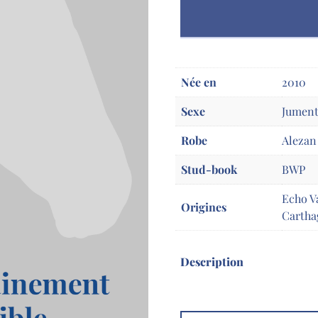
Née en
2010
Sexe
Jumen
Robe
Alezan
Stud-book
BWP
Echo Va
Origines
Cartha
Description