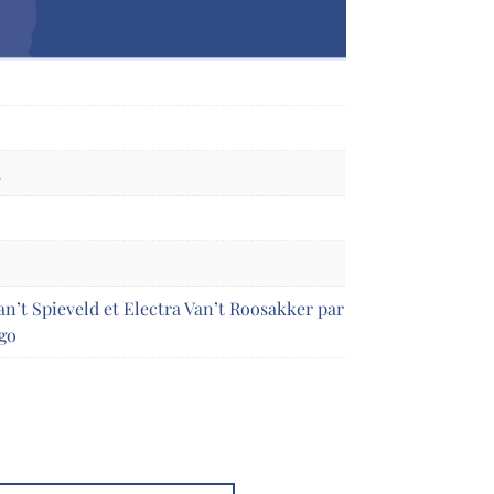
t
n’t Spieveld et Electra Van’t Roosakker par
go