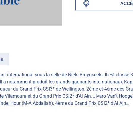
ACCÈ
on
nt international sous la selle de Niels Bruynseels. Il est class
 a notamment produit les grands gagnants internationaux Kapri
nqueur du Grand Prix CSI3* de Wellington, 2ème et 4ème des Gra
de Vilamoura et du Grand Prix CSI2* d’Al Ain, Jivaro Van’t Hoo
inde, Hour (M-A Abdallah), 4ème du Grand Prix CSI2* d’Al Ain…