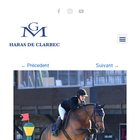
← Précedent
Suivant →