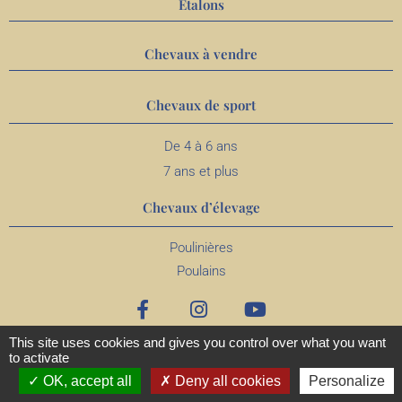
Étalons
Chevaux à vendre
Chevaux de sport
De 4 à 6 ans
7 ans et plus
Chevaux d’élevage
Poulinières
Poulains
This site uses cookies and gives you control over what you want
to activate
OK, accept all
Deny all cookies
Personalize
MENTIONS
CONFIDENTIALITÉ
LÉGALES